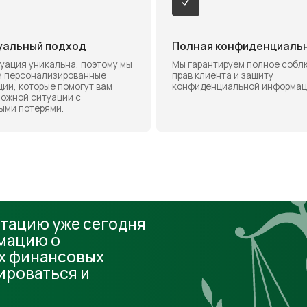
ю уже сегодня
ю о
нансовых
аться и