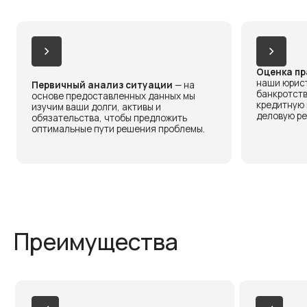
деловую репутацию
обязательства, чтобы предложить
оптимальные пути решения проблемы.
Преимущества
Опыт и профессионализм
Индивидуальны
Наши юристы имеют многолетний опыт
Каждая ситуация у
работы с делами о банкротстве и смогут
предлагаем персо
предложить наилучшее решение для
рекомендации, кот
вашей ситуации.
выйти из сложной с
минимальными пот