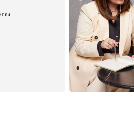
 последствий
—
Предоставление рекомендаций
— в
снят, как
зависимости от вашей ситуации мы
яет на вашу
предложим несколько вариантов
, имущество и
решения проблемы, включая