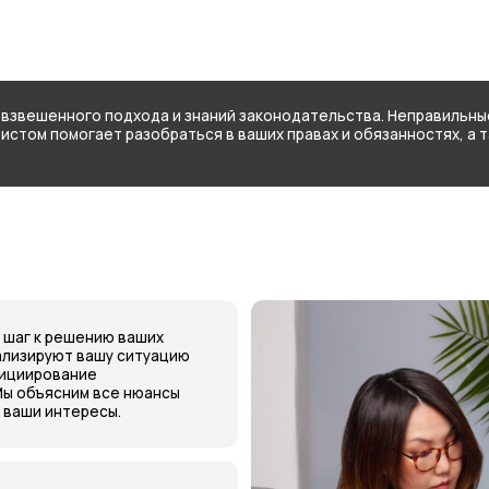
ного подхода и знаний законодательства. Неправильные действия могу
могает разобраться в ваших правах и обязанностях, а также принять п
решению ваших
ют вашу ситуацию
вание
сним все нюансы
нтересы.