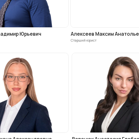
лександровна
Воронюк Анастасия Глебовна
Юрист
Наши принципы
рабо
Работа с нами открыта и прозрачна, так что в
изучить гарантии, закрепленные в нашем дого
Правовая защита
Мы поможем, в случае нарушения
Ваших прав коллекторами и