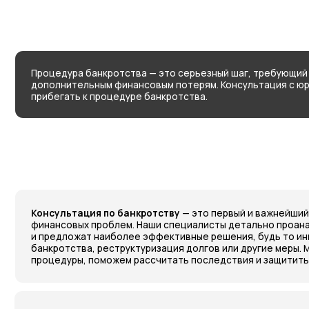
Процедура банкротства — это серьезный шаг, требующий взвешен
дополнительным финансовым потерям. Консультация с юристом по
прибегать к процедуре банкротства.
Консультация по банкротству
— это первый и важнейший шаг к 
финансовых проблем. Наши специалисты детально проанализиру
и предложат наиболее эффективные решения, будь то иницииро
банкротства, реструктуризация долгов или другие меры. Мы объя
процедуры, поможем рассчитать последствия и защитить ваши и
Преимущества консультации
Вы получите четкое представление о том, подходит ли
банкротство для вашей ситуации.
Полный анализ правовых и финансовых