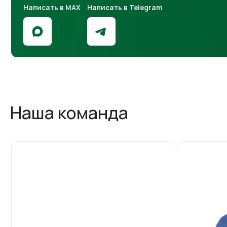
Ефанов Юрий Дмитриевич
Кузюркин Владими
Генеральный директор
Старший юрист