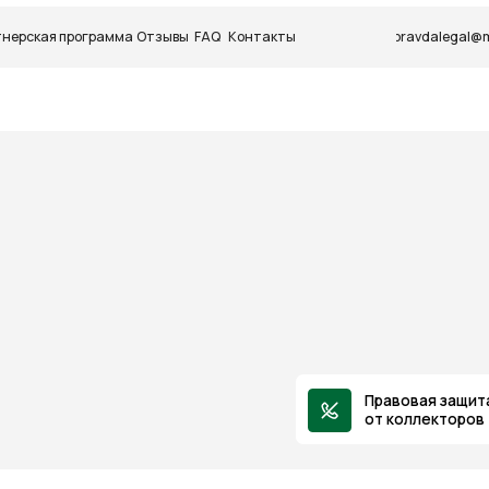
 программа
Отзывы
FAQ
Контакты
pravdalegal@mail.ru
+7(499) 2
Бесплатная консультация
Напишите нам в мессенджере, и мы
свяжемся с вами в чате в ближайшее время
Написать в MAX
Написать в Telegram
П
Правовая защита
с
от коллекторов
и