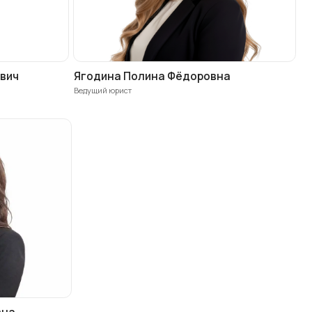
ты
ы можете
воре.
Профессиональное
представительство
Наши юристы будут представлять
Ваши интересы в суде, минимизируя