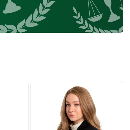
Ягодина Полина Фёдоровна
Ведущий юрист