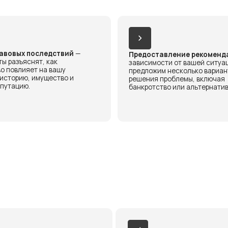
.
банкротство или альтернативные меры.
й подход
Полная конфиденциальность
никальна, поэтому мы
Мы гарантируем полное соблюдение
нализированные
прав клиента и защиту
орые помогут вам
конфиденциальной информации.
итуации с
ерями.