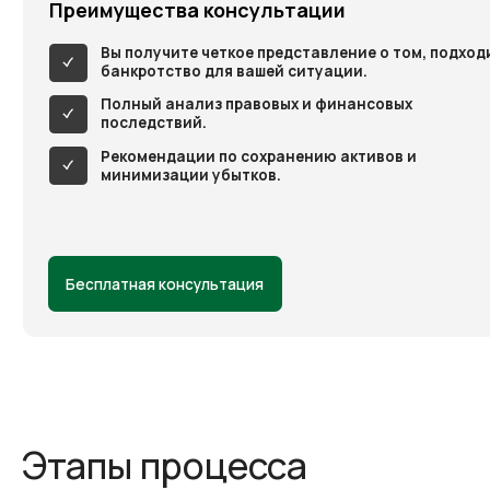
последствий.
Рекомендации по сохранению активов и
минимизации убытков.
Бесплатная консультация
Этапы процесса
Оценка правовых
наши юристы разъя
Первичный анализ ситуации
— на
банкротство повли
основе предоставленных данных мы
кредитную историю
изучим ваши долги, активы и