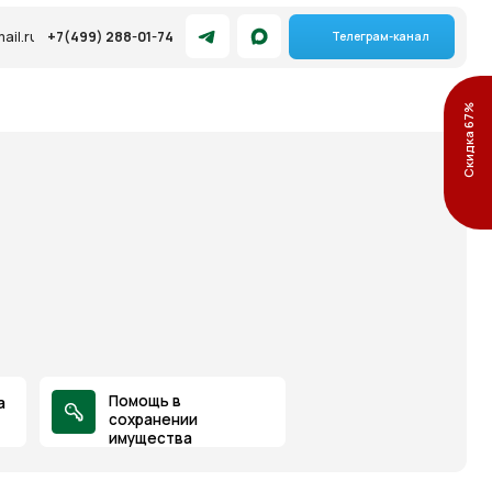
88-01-74
Телеграм-канал
Скидка 67%
омощь в
охранении
мущества