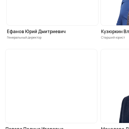
Попова Полина Игоревна
Мочалова Диана А
Юрист
Юрист