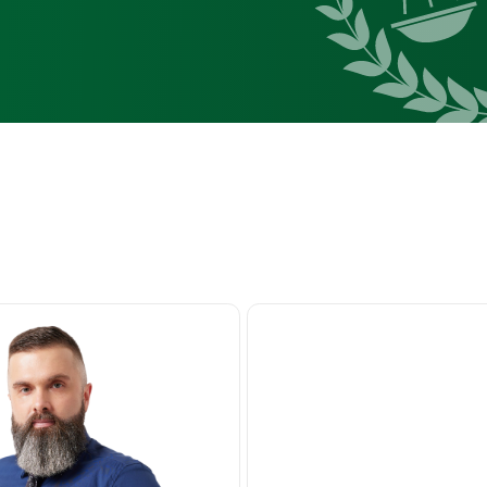
р Юрьевич
Алексеев Максим Анатольевич
Старший юрист